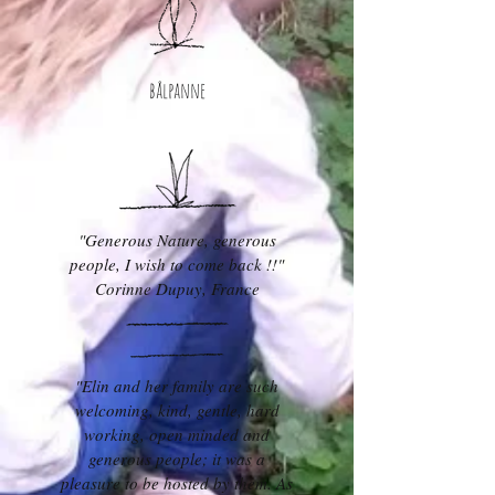
bålpanne
"Generous Nature, generous
people, I wish to come back !!"
Corinne Dupuy, France
"Elin and her family are such
welcoming, kind, gentle, hard
working, open minded and
generous people; it was a
pleasure to be hosted by them. As