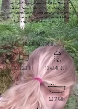
Indal gård ligger mellom Gjøvik og Biri med
utsikt over Norges største innsjø, Mjøsa. Her er
det naturskjønt med flotte skogsområder som
innbyr til en rekke utendørsaktiviteter. I tillegg
har vi stjernehimmel, ro og null wifi.
hjemmelagde godbiter
øko-toalett
solvarmet dusj
badestamp