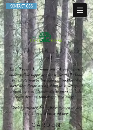
KONTAKT OSS
la naturen lade deg
opp!
En full brønn kan renne over. Å gi fra en slik
kilde vil ikke tappe deg for livskraft. På Indal
Forest Retreat er brønnen full og klar til å
nære deg. Besøk oss og slapp av i vårt spa, i
stillhet og med tilstedeværelse mens du lader
batteriene og topper opp med energi.
Verden fortjener den beste versjonen av deg
og vi lover å passe på deg
GÅRDEN