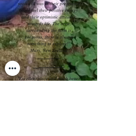
soon as I was in their presence I
could feel their positive energy
and their optimistic attitudes
towards life. The area
surrounding the farm is
gorgeous, there is always
something to explore!"
Mary, New Zeeland
"Excellent place and much better
people!
First of all, thank you for this
awesome days :)
It is a place where you can
enjoy just staying outside with
the lake. The family is soo nice
and they helped us a lot!
Thank you for all!!!!"